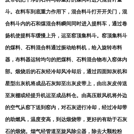
斗。在料车到底重力作用下，混合料斗打开开关门，混
合料斗内的石和煤混合料瞬间同时进入提料车，通过卷
扬机使提料车缓慢上升，运至窑顶集料斗。窑顶集料斗
的煤料、石料混合料通过振动给料机，给入旋转布料
器，布料器运转均匀的把煤料、石料混合物布入窑体内
部。煅烧后的石灰经冷却风冷却后，通过四面卸灰机和
星型出灰机将成品石灰卸至出灰皮带上，由出灰皮传送
至灰棚或经提升机运至成品料仓。由高压鼓风机将外边
的空气从窑下送到窑内，对石灰进行冷却，经过冷却带
的助燃风，温度变高，到达煅烧带，更好的有助于石灰
石的煅烧。烟气经管道至旋风除尘器，除去大颗粒粉