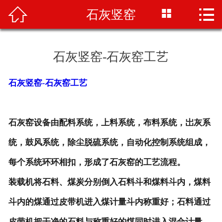




石灰竖窑
首页
关于我们
石灰竖窑-石灰窑工艺
双膛窑
石灰竖窑-石灰窑工艺
石灰竖窑
石灰窑设备
石灰窑设备由配料系统，上料系统，布料系统，岀灰系
统，鼓风系统，除尘脱硫系统，自动化控制系统组成，
行业资讯
每个系统环环相扣，形成了石灰窑的工艺流程。
公司新闻
装载机将石料、煤炭分别倒入石料斗和煤料斗内，煤料
人才招聘
斗内的煤通过皮带机进入煤计量斗内称重好；石料通过
联系我们
皮带机把干净的石料与称重好的煤同时进入混合计量