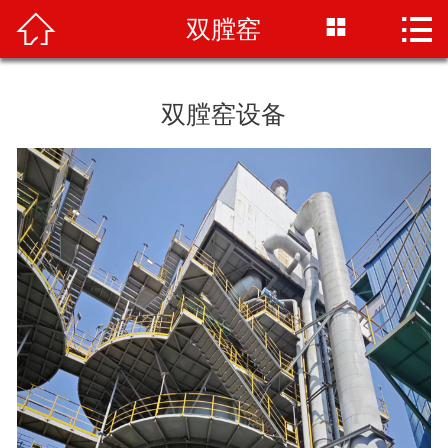




双膛窑
首页
关于我们
双膛窑设备
双膛窑
石灰竖窑
石灰窑设备
行业资讯
公司新闻
人才招聘
联系我们